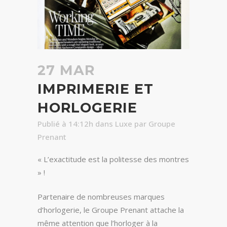
27 MAR
IMPRIMERIE ET
HORLOGERIE
Publié à 14:12h
dans
Luxe
par
Groupe
Prenant
« L’exactitude est la politesse des montres
» !
Partenaire de nombreuses marques
d’horlogerie, le Groupe Prenant attache la
même attention que l’horloger à la